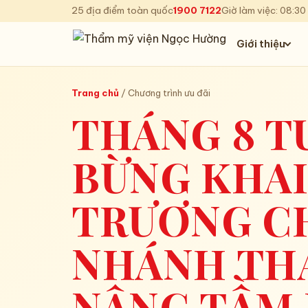
25
địa điểm toàn quốc
1900 7122
Giờ làm việc:
08:30
Giới thiệu
Trang chủ
/
Chương trình ưu đãi
THÁNG 8 T
BỪNG KHA
TRƯƠNG C
NHÁNH THÁ
NÂNG TẦM