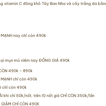
 bằng vitamin C đông khô Tây Ban Nha và cấy trắng da bă
ẢM MẠNH nay chỉ còn 490k
ác loại mụn mủ viêm nay ĐỒNG GIÁ 490k
Ỉ CÒN 490k – 890k
M MẠNH chỉ còn 490k
NG chỉ còn 490k
̃I khi chỉ 50k/nốt, trên 10 nốt giá CHỈ CÒN 350k/lần
́n GIẢM CHỈ CÒN 490K