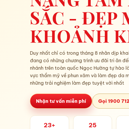
SẮC - ĐẸP 
KHOẢNH K
Duy nhất chỉ có trong tháng 8 nhân dịp khai
đang có những chương trình ưu đãi tri ân đế
nhánh trên toàn quốc Ngọc Hường tự hào là
vực thẩm mỹ về phun xăm và làm đẹp da 
những trải nghiệm làm đẹp tuyệt vời nhất
Nhận tư vấn miễn phí
Gọi 1900 71
23+
25