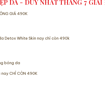
ĐẸP DA - DUY NHẤT THÁNG 7 GIẢI
 ĐÔNG GIÁ 490K
ộc da Detox White Skin nay chỉ còn 490k
ăng bóng da
a nay CHỈ CÒN 490K