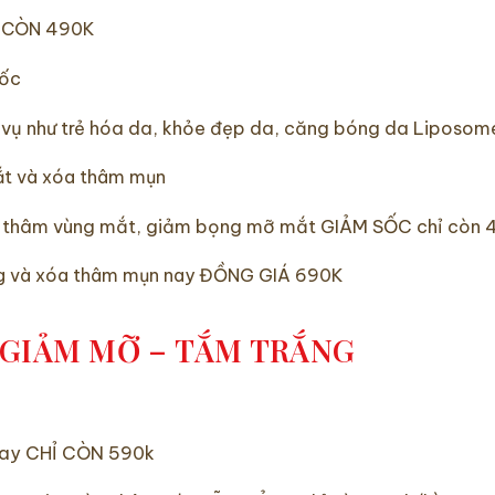
Ỉ CÒN 490K
ốc
ch vụ như trẻ hóa da, khỏe đẹp da, căng bóng da Lipos
ắt và xóa thâm mụn
a thâm vùng mắt, giảm bọng mỡ mắt GIẢM SỐC chỉ còn
lông và xóa thâm mụn nay ĐỒNG GIÁ 690K
 GIẢM MỠ – TẮM TRẮNG
h tay CHỈ CÒN 590k