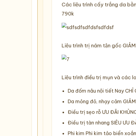
KHAI
Các liệu trình cấy trắng da
TRƯƠNG
790k
CHI
NHÁNH
THÁI
BÌNH
Liệu trình trị nám tận gốc GI
NÂNG
TẦM
NHAN
SẮC
Liệu trình điều trị mụn và c
-
ĐẸP
Da đốm nâu nội tiết Nay CH
MỌI
Da mỏng đỏ, nhạy cảm GIẢ
KHOẢNH
KHẮC
Điều trị sẹo rỗ ƯU ĐÃI KHỦ
tại
Điều trị tàn nhang SIÊU ƯU ĐA
Thẩm
Phi kim Phi kim tảo biển xoă
mỹ