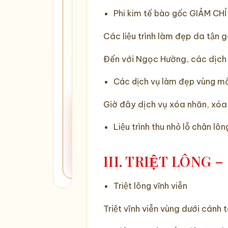
viện
Phi kim tế bào gốc GIẢM CH
Ngọc
Các liệu trình làm đẹp da tận g
Hường
Đến với Ngọc Hường, các dị
Tư
Bảo
25
vấn
hành
cơ
1:1
sở
Các dịch vụ làm đẹp vùng m
Nhận
Giờ đây dịch vụ xóa nhăn, xó
tư
Liệu trình thu nhỏ lỗ chân 
vấn
miễn
phí
III. TRIỆT LÔNG –
Triệt lông vĩnh viễn
Triệt vĩnh viễn vùng dưới cán