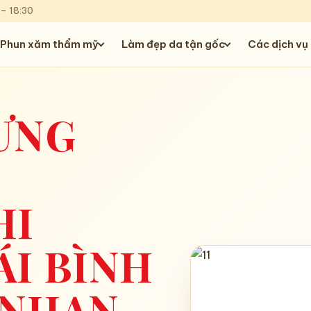
 – 18:30
Phun xăm thẩm mỹ
Làm đẹp da tận gốc
Các dịch vụ
ƯNG
I
HI
I BÌNH
 NHAN