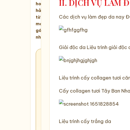
II. DỊCH VỤ LÀM 
hoàn
hảo
Các dịch vụ làm đẹp da nay
từ
mọi
góc
nhìn
Giải độc da Liệu trình giải đ
Quan
tâm
dịch
Liệu trình cấy collagen tươi c
vụ
này?
Cấy collagen tươi Tây Ban Nh
THÁNG
8
TƯNG
Liệu trình cấy trắng da
BỪNG