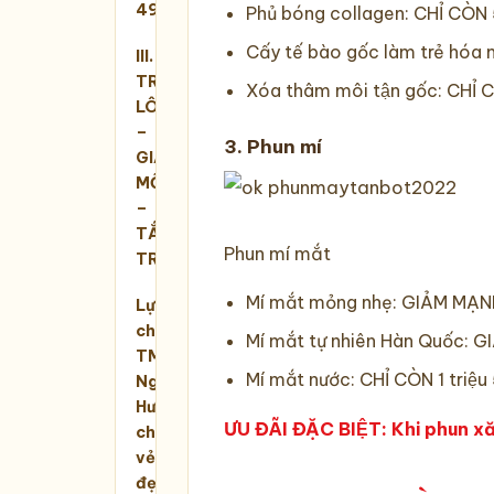
490K
Phủ bóng collagen: CHỈ CÒ
Cấy tế bào gốc làm trẻ ho
III.
TRIỆT
Xóa thâm môi tận gốc: CHỈ C
LÔNG
–
3. Phun mí
GIẢM
MỠ
–
TẮM
Phun mí mắt
TRẮNG
Mí mắt mỏng nhẹ: GIẢM MẠN
Lựa
chọn
Mí mắt tự nhiên Hàn Quốc: G
TMV
Mí mắt nước: CHỈ CÒN 1 triê
Ngọc
Hường
ƯU ĐÃI ĐẶC BIỆT: Khi phun xăm
cho
vẻ
đẹp