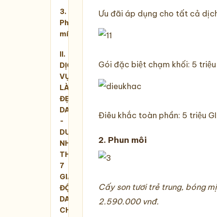
3.
Ưu đãi áp dụng cho tất cả dịc
Phun
mí
II.
Gói đặc biệt chạm khối: 5 triê
DỊCH
VỤ
LÀM
ĐẸP
DA
Điêu khắc toàn phần: 5 triệu GI
-
DUY
2. Phun môi
NHẤT
THÁNG
7
GIẢI
Cấy son tươi trẻ trung, bóng
ĐỘC
DA
2.590.000 vnđ.
CHỈ