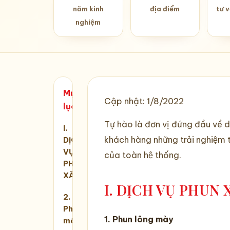
năm kinh
địa điểm
tư 
nghiệm
Mục
Cập nhật:
1/8/2022
lục
Tự hào là đơn vị đứng đầu vê
I.
khách hàng những trải nghiệm 
DỊCH
VỤ
của toàn hệ thống.
PHUN
XĂM
I. DỊCH VỤ PHUN
2.
Phun
1. Phun lông mày
môi