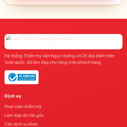
Hệ thống Thẩm mỹ viện Ngọc Hường với 25 địa điểm trên
toàn quốc, đã làm đẹp cho hàng triệu khách hàng.
Dịch vụ
Phun xăm thẩm mỹ
Làm đẹp da tận gốc
Các dịch vụ khác