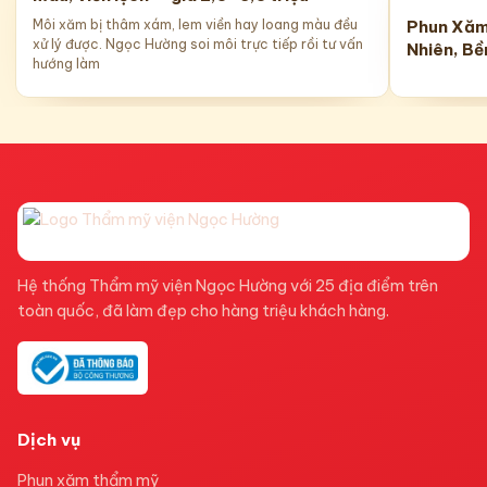
Môi xăm bị thâm xám, lem viền hay loang màu đều
Phun Xăm
xử lý được. Ngọc Hường soi môi trực tiếp rồi tư vấn
Nhiên, B
hướng làm
Hệ thống Thẩm mỹ viện Ngọc Hường với 25 địa điểm trên
toàn quốc, đã làm đẹp cho hàng triệu khách hàng.
Dịch vụ
Phun xăm thẩm mỹ