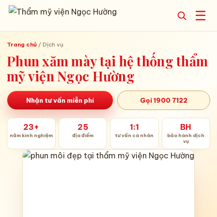
☰
Trang chủ
/
Dịch vụ
Phun xăm mày tại hệ thống thẩm
mỹ viện Ngọc Hường
Nhận tư vấn miễn phí
Gọi 1900 7122
23+
25
1:1
BH
năm kinh nghiệm
địa điểm
tư vấn cá nhân
bảo hành dịch
vụ