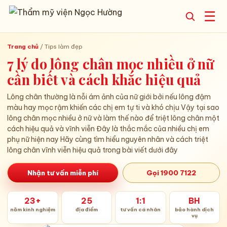
☰
Trang chủ
/
Tips làm đẹp
7 lý do lông chân mọc nhiều ở nữ
cần biết và cách khắc hiệu quả
Lông chân thường là nỗi ám ảnh của nữ giới bởi nếu lông đậm
màu hay mọc rậm khiến các chị em tự ti và khó chịu Vậy tại sao
lông chân mọc nhiều ở nữ và làm thế nào để triệt lông chân một
cách hiệu quả và vĩnh viễn Đây là thắc mắc của nhiều chị em
phụ nữ hiện nay Hãy cùng tìm hiểu nguyên nhân và cách triệt
lông chân vĩnh viễn hiệu quả trong bài viết dưới đây
Nhận tư vấn miễn phí
Gọi 1900 7122
23+
25
1:1
BH
năm kinh nghiệm
địa điểm
tư vấn cá nhân
bảo hành dịch
vụ