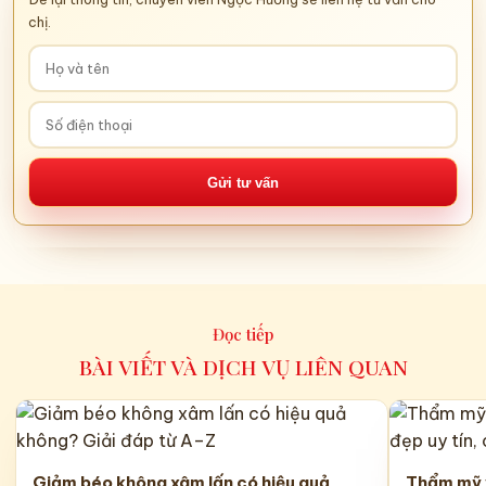
chị.
Gửi tư vấn
Đọc tiếp
BÀI VIẾT VÀ DỊCH VỤ LIÊN QUAN
Giảm béo không xâm lấn có hiệu quả
Thẩm mỹ v