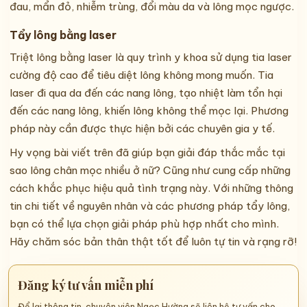
đau, mẩn đỏ, nhiễm trùng, đổi màu da và lông mọc ngược.
Tẩy lông bằng laser
Triệt lông bằng laser là quy trình y khoa sử dụng tia laser
cường độ cao để tiêu diệt lông không mong muốn. Tia
laser đi qua da đến các nang lông, tạo nhiệt làm tổn hại
đến các nang lông, khiến lông không thể mọc lại. Phương
pháp này cần được thực hiện bởi các chuyên gia y tế.
Hy vọng bài viết trên đã giúp bạn giải đáp thắc mắc tại
sao lông chân mọc nhiều ở nữ? Cũng như cung cấp những
cách khắc phục hiệu quả tình trạng này. Với những thông
tin chi tiết về nguyên nhân và các phương pháp tẩy lông,
bạn có thể lựa chọn giải pháp phù hợp nhất cho mình.
Hãy chăm sóc bản thân thật tốt để luôn tự tin và rạng rỡ!
Đăng ký tư vấn miễn phí
Để lại thông tin, chuyên viên Ngọc Hường sẽ liên hệ tư vấn cho