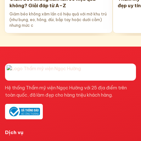
không? Giải đáp từ A–Z
đẹp uy tí
Giảm béo không xâm lấn có hiệu quả với mỡ khu trú
(như bụng, eo, hông, đùi, bắp tay hoặc dưới cằm)
nhưng mức c
Hệ thống Thẩm mỹ viện Ngọc Hường với 25 địa điểm trên
toàn quốc, đã làm đẹp cho hàng triệu khách hàng.
Dịch vụ