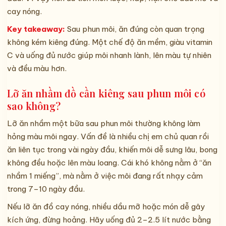
cay nóng.
Key takeaway:
Sau phun môi, ăn đúng còn quan trọng
không kém kiêng đúng. Một chế độ ăn mềm, giàu vitamin
C và uống đủ nước giúp môi nhanh lành, lên màu tự nhiên
và đều màu hơn.
Lỡ ăn nhầm đồ cần kiêng sau phun môi có
sao không?
Lỡ ăn nhầm một bữa sau phun môi thường không làm
hỏng màu môi ngay. Vấn đề là nhiều chị em chủ quan rồi
ăn liên tục trong vài ngày đầu, khiến môi dễ sưng lâu, bong
không đều hoặc lên màu loang. Cái khó không nằm ở “ăn
nhầm 1 miếng”, mà nằm ở việc môi đang rất nhạy cảm
trong 7–10 ngày đầu.
Nếu lỡ ăn đồ cay nóng, nhiều dầu mỡ hoặc món dễ gây
kích ứng, đừng hoảng. Hãy uống đủ 2–2.5 lít nước bằng