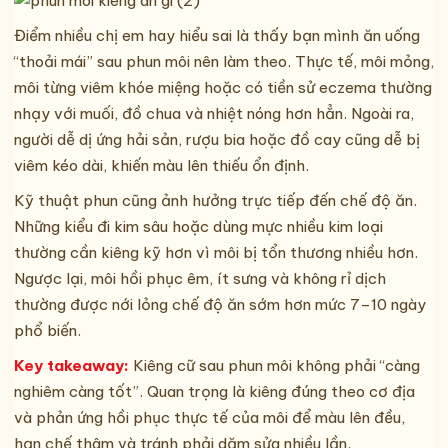
Điểm nhiều chị em hay hiểu sai là thấy bạn mình ăn uống
“thoải mái” sau phun môi nên làm theo. Thực tế, môi mỏng,
môi từng viêm khóe miệng hoặc có tiền sử eczema thường
nhạy với muối, đồ chua và nhiệt nóng hơn hẳn. Ngoài ra,
người dễ dị ứng hải sản, rượu bia hoặc đồ cay cũng dễ bị
viêm kéo dài, khiến màu lên thiếu ổn định.
Kỹ thuật phun cũng ảnh hưởng trực tiếp đến chế độ ăn.
Những kiểu đi kim sâu hoặc dùng mực nhiều kim loại
thường cần kiêng kỹ hơn vì môi bị tổn thương nhiều hơn.
Ngược lại, môi hồi phục êm, ít sưng và không rỉ dịch
thường được nới lỏng chế độ ăn sớm hơn mức 7–10 ngày
phổ biến.
Key takeaway:
Kiêng cữ sau phun môi không phải “càng
nghiêm càng tốt”. Quan trọng là kiêng đúng theo cơ địa
và phản ứng hồi phục thực tế của môi để màu lên đều,
hạn chế thâm và tránh phải dặm sửa nhiều lần.