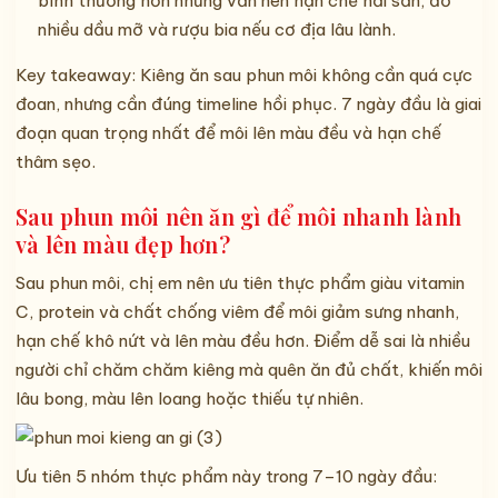
bình thường hơn nhưng vẫn nên hạn chế hải sản, đồ
nhiều dầu mỡ và rượu bia nếu cơ địa lâu lành.
Key takeaway: Kiêng ăn sau phun môi không cần quá cực
đoan, nhưng cần đúng timeline hồi phục. 7 ngày đầu là giai
đoạn quan trọng nhất để môi lên màu đều và hạn chế
thâm sẹo.
Sau phun môi nên ăn gì để môi nhanh lành
và lên màu đẹp hơn?
Sau phun môi, chị em nên ưu tiên thực phẩm giàu vitamin
C, protein và chất chống viêm để môi giảm sưng nhanh,
hạn chế khô nứt và lên màu đều hơn. Điểm dễ sai là nhiều
người chỉ chăm chăm kiêng mà quên ăn đủ chất, khiến môi
lâu bong, màu lên loang hoặc thiếu tự nhiên.
Ưu tiên 5 nhóm thực phẩm này trong 7–10 ngày đầu: