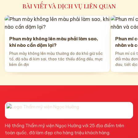
BÀI VIẾT VÀ DỊCH VỤ LIÊN QUAN
Phun mày không lên màu phải làm sao,
Phun mí c
khi nào cần dặm lại?
nhân và 
Phun mày không lên màu thường do da khó giữ sắc
Phun mí có 
tố, độ sâu đi kim sai, thao tác thiếu đồng đều, mực
đổi màu đơn
kém ổn địn
đau, tiết dịc
Hệ thống Thẩm mỹ viện Ngọc Hường với 25 địa điểm trên
toàn quốc, đã làm đẹp cho hàng triệu khách hàng.