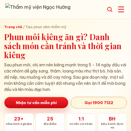
☰
Trang chủ
/
Tips phun xăm thẩm mỹ
Phun môi kiêng ăn gì? Danh
sách món cần tránh và thời gian
kiêng
Sau phun môi, chị em nên kiêng mạnh trong 5 - 14 ngày đầu với
các nhóm dễ gây sưng, thâm, loang màu như thịt bò, hải sản,
đồ nếp, rau muống và đồ cay nóng. Sau giai đoạn này, một số
món không cần cấm tuyệt đối nhưng vẫn nên ăn ít để môi bong
đều và lên màu đẹp hơn.
Nhận tư vấn miễn phí
Gọi 1900 7122
23+
25
1:1
BH
năm kinh nghiệm
địa điểm
tư vấn cá nhân
bảo hành dịch
vụ