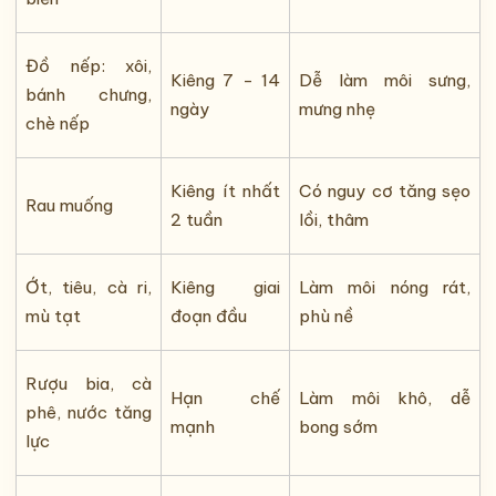
Đồ nếp: xôi,
Kiêng 7 - 14
Dễ làm môi sưng,
bánh chưng,
ngày
mưng nhẹ
chè nếp
Kiêng ít nhất
Có nguy cơ tăng sẹo
Rau muống
2 tuần
lồi, thâm
Ớt, tiêu, cà ri,
Kiêng giai
Làm môi nóng rát,
mù tạt
đoạn đầu
phù nề
Rượu bia, cà
Hạn chế
Làm môi khô, dễ
phê, nước tăng
mạnh
bong sớm
lực