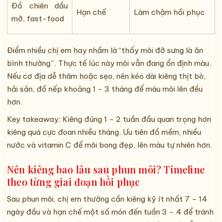
Đồ chiên dầu
Hạn chế
Làm chậm hồi phục
mỡ, fast-food
Điểm nhiều chị em hay nhầm là “thấy môi đỡ sưng là ăn
bình thường”. Thực tế lúc này môi vẫn đang ổn định màu.
Nếu cơ địa dễ thâm hoặc sẹo, nên kéo dài kiêng thịt bò,
hải sản, đồ nếp khoảng 1 - 3 tháng để màu môi lên đều
hơn.
Key takeaway: Kiêng đúng 1 - 2 tuần đầu quan trọng hơn
kiêng quá cực đoan nhiều tháng. Ưu tiên đồ mềm, nhiều
nước và vitamin C để môi bong đẹp, lên màu tự nhiên hơn.
Nên kiêng bao lâu sau phun môi? Timeline
theo từng giai đoạn hồi phục
Sau phun môi, chị em thường cần kiêng kỹ ít nhất 7 - 14
ngày đầu và hạn chế một số món đến tuần 3 - 4 để tránh