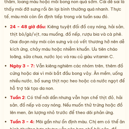
thâm, loang màu hoặc môi bong non quá sớm. Cái dễ sai là
thấy môi đỡ sưng rồi ăn lại bình thường quá nhanh. Thực
tế, màu môi còn ổn định tiếp trong vài tuần sau đó.
24 - 48 giờ đầu:
Kiêng tuyệt đối đồ cay nóng, hải sản,
thịt bò/gà/vịt, rau muống, đồ nếp, rượu bia và cà phê.
Giai đoạn này môi còn sưng và có vết thương hở nên dễ
kích ứng, chảy máu hoặc nhiễm khuẩn. Ưu tiên cháo
loãng, sữa chua, nước lọc và rau củ giàu vitamin C.
Ngày 3 - 7:
Vẫn kiêng nghiêm các nhóm trên, thêm đồ
cứng hoặc dai vì môi bắt đầu bong vảy. Ăn mềm, uống
nhiều nước, bổ sung thịt nạc heo hoặc cá nước ngọt để
hỗ trợ tái tạo da non.
Tuần 2
: Có thể nới dần nhưng vẫn hạn chế thịt đỏ, hải
sản, đồ nếp và cay nóng. Nếu muốn thử trứng hoặc đồ
lên men, ăn lượng nhỏ trước để theo dõi phản ứng.
Tuần 3 - 4:
Môi gần như ổn định màu. Chị em có thể ăn