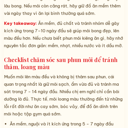
lâu bong. Nếu môi còn căng rát, hãy giữ đồ ăn mềm thêm
vài ngày thay vì ăn lại bình thường quá sớm.
Key takeaway:
Ăn mềm, đủ chất và tránh nhóm dễ gây
kích ứng trong 7–10 ngày đầu sẽ giúp môi bong đẹp, lên
màu đều hơn. Nếu chưa biết phun môi kiêng ăn gì, hãy nhớ
nguyên tắc đơn giản: mềm, nhạt, nhiều nước và ít dầu mỡ.
Checklist chăm sóc sau phun môi để tránh
thâm, loang màu
Muốn môi lên màu đều và không bị thâm sau phun, cái
quan trọng nhất là giữ môi sạch, ẩm vừa đủ và tránh ma
sát trong 7 - 14 ngày đầu. Nhiều chị em nghĩ chỉ cần bôi
dưỡng là đủ. Thực tế, môi loang màu thường đến từ những
lỗi rất đời như ăn cay sớm, bóc vảy, để đồ ăn dính trên
môi hoặc tập gym quá sớm.
Ăn mềm, nguội và ít kích ứng trong 5 - 7 ngày đầu