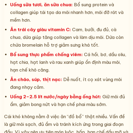
Uống sữa tươi, ăn sữa chua:
Bổ sung protein và
collagen giúp tái tạo da môi nhanh hơn, môi đỡ rát và
mềm hơn.
Ăn trái cây giàu vitamin C:
Cam, bưởi, đu đủ, cà
chua, dứa giúp tăng collagen và làm dịu môi. Dứa còn
chứa bromelain hỗ trợ giảm sưng khá tốt.
Bổ sung thực phẩm chống viêm:
Cá hồi, bơ, dầu oliu,
hạt chia, hạt lanh và rau xanh giúp ổn định màu môi,
hạn chế khô căng.
Ăn cháo, súp, thịt nạc:
Dễ nuốt, ít cọ xát vùng môi
đang nhạy cảm.
Uống 2–2.5 lít nước/ngày bằng ống hút:
Giữ môi đủ
ẩm, giảm bong nứt và hạn chế phai màu sớm.
Cái khó không nằm ở việc ăn “đồ bổ” thật nhiều. Vấn đề
là giữ môi sạch, đủ ẩm và tránh kích ứng trong giai đoạn
đầu. Vì vậy nên ưu tiên món luộc, hấp, hạn chế dầu mỡ và