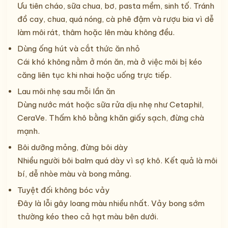
Ưu tiên cháo, sữa chua, bơ, pasta mềm, sinh tố. Tránh
đồ cay, chua, quá nóng, cà phê đậm và rượu bia vì dễ
làm môi rát, thâm hoặc lên màu không đều.
Dùng ống hút và cắt thức ăn nhỏ
Cái khó không nằm ở món ăn, mà ở việc môi bị kéo
căng liên tục khi nhai hoặc uống trực tiếp.
Lau môi nhẹ sau mỗi lần ăn
Dùng nước mát hoặc sữa rửa dịu nhẹ như Cetaphil,
CeraVe. Thấm khô bằng khăn giấy sạch, đừng chà
mạnh.
Bôi dưỡng mỏng, đừng bôi dày
Nhiều người bôi balm quá dày vì sợ khô. Kết quả là môi
bí, dễ nhòe màu và bong mảng.
Tuyệt đối không bóc vảy
Đây là lỗi gây loang màu nhiều nhất. Vảy bong sớm
thường kéo theo cả hạt màu bên dưới.