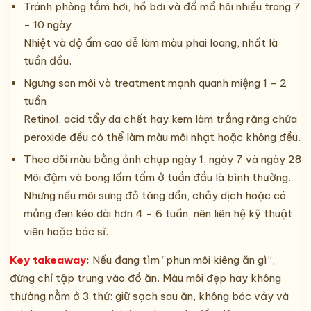
Tránh phòng tắm hơi, hồ bơi và đổ mồ hôi nhiều trong 7
- 10 ngày
Nhiệt và độ ẩm cao dễ làm màu phai loang, nhất là
tuần đầu.
Ngưng son môi và treatment mạnh quanh miệng 1 - 2
tuần
Retinol, acid tẩy da chết hay kem làm trắng răng chứa
peroxide đều có thể làm màu môi nhạt hoặc không đều.
Theo dõi màu bằng ảnh chụp ngày 1, ngày 7 và ngày 28
Môi đậm và bong lấm tấm ở tuần đầu là bình thường.
Nhưng nếu môi sưng đỏ tăng dần, chảy dịch hoặc có
mảng đen kéo dài hơn 4 - 6 tuần, nên liên hệ kỹ thuật
viên hoặc bác sĩ.
Key takeaway:
Nếu đang tìm “phun môi kiêng ăn gì”,
đừng chỉ tập trung vào đồ ăn. Màu môi đẹp hay không
thường nằm ở 3 thứ: giữ sạch sau ăn, không bóc vảy và