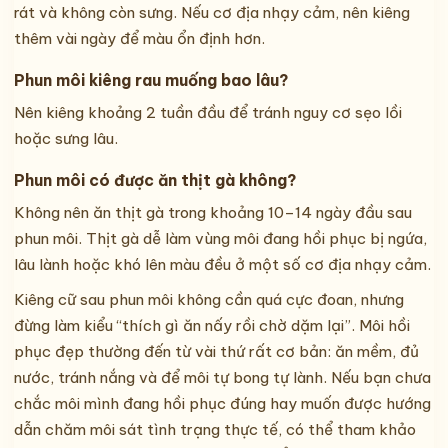
rát và không còn sưng. Nếu cơ địa nhạy cảm, nên kiêng
thêm vài ngày để màu ổn định hơn.
Phun môi kiêng rau muống bao lâu?
Nên kiêng khoảng 2 tuần đầu để tránh nguy cơ sẹo lồi
hoặc sưng lâu.
Phun môi có được ăn thịt gà không?
Không nên ăn thịt gà trong khoảng 10–14 ngày đầu sau
phun môi. Thịt gà dễ làm vùng môi đang hồi phục bị ngứa,
lâu lành hoặc khó lên màu đều ở một số cơ địa nhạy cảm.
Kiêng cữ sau phun môi không cần quá cực đoan, nhưng
đừng làm kiểu “thích gì ăn nấy rồi chờ dặm lại”. Môi hồi
phục đẹp thường đến từ vài thứ rất cơ bản: ăn mềm, đủ
nước, tránh nắng và để môi tự bong tự lành. Nếu bạn chưa
chắc môi mình đang hồi phục đúng hay muốn được hướng
dẫn chăm môi sát tình trạng thực tế, có thể tham khảo