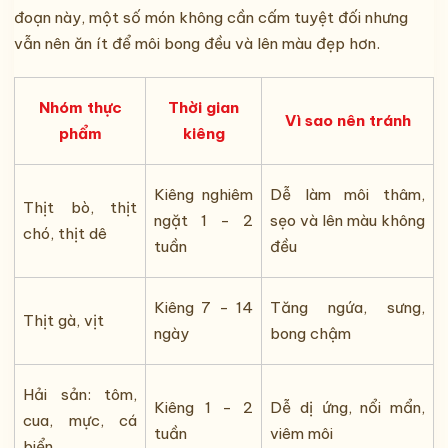
đoạn này, một số món không cần cấm tuyệt đối nhưng
vẫn nên ăn ít để môi bong đều và lên màu đẹp hơn.
Nhóm thực
Thời gian
Vì sao nên tránh
phẩm
kiêng
Kiêng nghiêm
Dễ làm môi thâm,
Thịt bò, thịt
ngặt 1 - 2
sẹo và lên màu không
chó, thịt dê
tuần
đều
Kiêng 7 - 14
Tăng ngứa, sưng,
Thịt gà, vịt
ngày
bong chậm
Hải sản: tôm,
Kiêng 1 - 2
Dễ dị ứng, nổi mẩn,
cua, mực, cá
tuần
viêm môi
biển