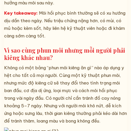
hưởng màu môi sau này.
Key takeaway:
Môi hồi phục bình thường sẽ có xu hướng
dịu dần theo ngày. Nếu triệu chứng nặng hơn, có mùi, có
mủ hoặc kèm sốt, hãy liên hệ kỹ thuật viên hoặc đi khám
càng sớm càng tốt.
Vì sao cùng phun môi nhưng mỗi người phải
kiêng khác nhau?
Không có một bảng “phun môi kiêng ăn gì” nào áp dụng y
hệt cho tất cả mọi người. Cùng một kỹ thuật phun môi,
nhưng mức độ kiêng cữ sẽ thay đổi theo tình trạng môi
ban đầu, cơ địa dị ứng, loại mực và cách môi hồi phục
trong vài ngày đầu. Có người chỉ cần tránh đồ cay nóng
khoảng 5–7 ngày. Nhưng với người môi khô nứt, dễ kích
ứng hoặc sưng lâu, thời gian kiêng thường phải kéo dài hơn
để tránh thâm, loang màu và bong không đều.