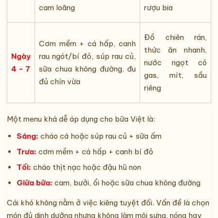
cam loãng
rượu bia
Đồ chiên rán,
Cơm mềm + cá hấp, canh
thức ăn nhanh,
Ngày
rau ngót/bí đỏ, súp rau củ,
nước ngọt có
4 - 7
sữa chua không đường, đu
gas, mít, sầu
đủ chín vừa
riêng
Một menu khá dễ áp dụng cho bữa Việt là:
Sáng:
cháo cá hoặc súp rau củ + sữa ấm
Trưa:
cơm mềm + cá hấp + canh bí đỏ
Tối:
cháo thịt nạc hoặc đậu hũ non
Giữa bữa:
cam, bưởi, ổi hoặc sữa chua không đường
Cái khó không nằm ở việc kiêng tuyệt đối. Vấn đề là chọn
món đủ dinh dưỡng nhưng không làm môi sưng, nóng hay