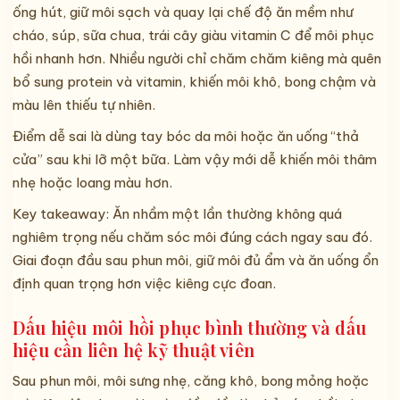
ống hút, giữ môi sạch và quay lại chế độ ăn mềm như
cháo, súp, sữa chua, trái cây giàu vitamin C để môi phục
hồi nhanh hơn. Nhiều người chỉ chăm chăm kiêng mà quên
bổ sung protein và vitamin, khiến môi khô, bong chậm và
màu lên thiếu tự nhiên.
Điểm dễ sai là dùng tay bóc da môi hoặc ăn uống “thả
cửa” sau khi lỡ một bữa. Làm vậy mới dễ khiến môi thâm
nhẹ hoặc loang màu hơn.
Key takeaway: Ăn nhầm một lần thường không quá
nghiêm trọng nếu chăm sóc môi đúng cách ngay sau đó.
Giai đoạn đầu sau phun môi, giữ môi đủ ẩm và ăn uống ổn
định quan trọng hơn việc kiêng cực đoan.
Dấu hiệu môi hồi phục bình thường và dấu
hiệu cần liên hệ kỹ thuật viên
Sau phun môi, môi sưng nhẹ, căng khô, bong mỏng hoặc