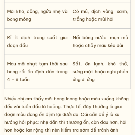
Môi khô, căng, ngứa nhẹ và
Có mủ, dịch vàng, xanh,
bong mỏng
trắng hoặc mùi hôi
Rỉ ít dịch trong suốt giai
Nổi bóng nước, mụn mủ
đoạn đầu
hoặc chảy máu kéo dài
Màu môi nhạt tạm thời sau
Sốt, ớn lạnh, khó thở,
bong rồi ổn định dần trong
sưng mặt hoặc nghi phản
4 - 8 tuần
ứng dị ứng
Nhiều chị em thấy môi bong loang hoặc màu xuống không
đều vài tuần đầu là hoảng. Thực tế, đây thường là giai
đoạn màu đang ổn định lại dưới da. Cái cần để ý là xu
hướng hồi phục: nhẹ dần thì thường ổn, còn đau hơn, hôi
hơn hoặc lan rộng thì nên kiểm tra sớm để tránh ảnh