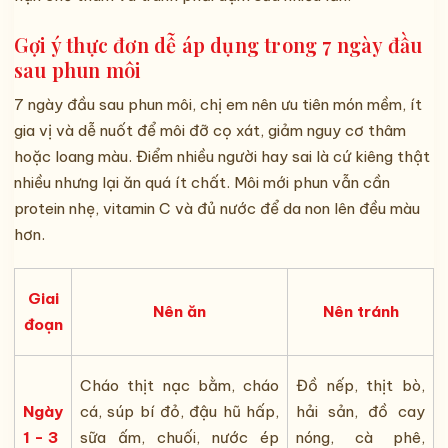
Gợi ý thực đơn dễ áp dụng trong 7 ngày đầu
sau phun môi
7 ngày đầu sau phun môi, chị em nên ưu tiên món mềm, ít
gia vị và dễ nuốt để môi đỡ cọ xát, giảm nguy cơ thâm
hoặc loang màu. Điểm nhiều người hay sai là cứ kiêng thật
nhiều nhưng lại ăn quá ít chất. Môi mới phun vẫn cần
protein nhẹ, vitamin C và đủ nước để da non lên đều màu
hơn.
Giai
Nên ăn
Nên tránh
đoạn
Cháo thịt nạc bằm, cháo
Đồ nếp, thịt bò,
Ngày
cá, súp bí đỏ, đậu hũ hấp,
hải sản, đồ cay
1 - 3
sữa ấm, chuối, nước ép
nóng, cà phê,