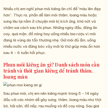
Nhiều chị em nghĩ phun môi kiêng ăn chỉ để “màu lên đẹp
hơn”. Thực ra, phần dễ làm môi thâm, loang màu hoặc
sưng lâu lại nằm ở chuyện môi bị kích ứng, khô nứt và
chăm sai cách sau khi phun. Những ngày đầu, đừng ăn
cay, quá mặn, đồ nóng hay uống nhiều bia rượu vì môi
đang là vùng da tổn thương nhẹ. Giữ môi đủ ẩm, uống
nhiều nước và đừng bóc vảy mới là thứ giúp màu ổn hơn
sau 4 - 6 tuần hồi phục.
Phun môi kiêng ăn gì? Danh sách món cần
tránh và thời gian kiêng để tránh thâm,
loang màu
Sau phun môi, chị em nên kiêng mạnh trong 5 - 14 ngày
đầu với các nhóm dễ gây sưng, thâm, loang màu như thịt
bò, hải sản, đồ nếp, rau muống và đồ cay nóng. Sau giai