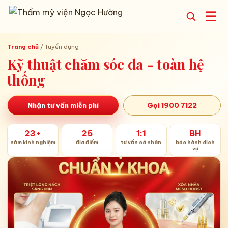
☰
Trang chủ
/
Tuyển dụng
Kỹ thuật chăm sóc da - toàn hệ
thống
Nhận tư vấn miễn phí
Gọi 1900 7122
23+
25
1:1
BH
năm kinh nghiệm
địa điểm
tư vấn cá nhân
bảo hành dịch
vụ