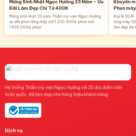
Mừng Sinh Nhật Ngọc Hường 23 Năm – Ưu
Khuyến mã
Đãi Làm Đẹp Chỉ Từ 400K
Phun mày
Mừng sinh nhật 23 năm Thẩm mỹ viện Ngọc Hường,
Đại lễ 30/4
ưu đãi phun lông mày chỉ 1.200.000đ, phun môi
lông mày 12
1.900.000đ, phun
làm đẹp da 
Hệ thống Thẩm mỹ viện Ngọc Hường với 25 địa điểm trên
toàn quốc, đã làm đẹp cho hàng triệu khách hàng.
Dịch vụ