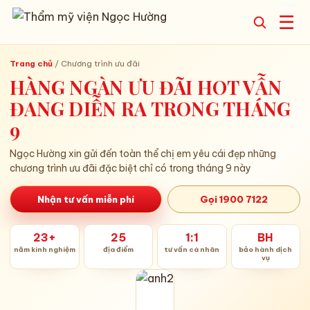
☰
Trang chủ
/
Chương trình ưu đãi
HÀNG NGÀN ƯU ĐÃI HOT VẪN
ĐANG DIỄN RA TRONG THÁNG
9
Ngọc Hường xin gửi đến toàn thể chị em yêu cái đẹp những
chương trình ưu đãi đặc biệt chỉ có trong tháng 9 này
Nhận tư vấn miễn phí
Gọi 1900 7122
23+
25
1:1
BH
năm kinh nghiệm
địa điểm
tư vấn cá nhân
bảo hành dịch
vụ