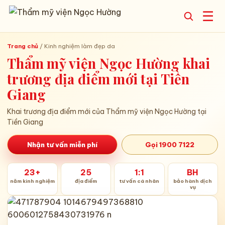
☰
Trang chủ
/
Kinh nghiệm làm đẹp da
Thẩm mỹ viện Ngọc Hường khai
trương địa điểm mới tại Tiền
Giang
Khai trương địa điểm mới của Thẩm mỹ viện Ngọc Hường tại
Tiền Giang
Nhận tư vấn miễn phí
Gọi 1900 7122
23+
25
1:1
BH
năm kinh nghiệm
địa điểm
tư vấn cá nhân
bảo hành dịch
vụ